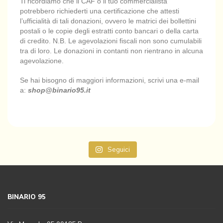
Ti ricordiamo che il CAF o il tuo commercialista
potrebbero richiederti una certificazione che attesti
l’ufficialità di tali donazioni, ovvero le matrici dei bollettini
postali o le copie degli estratti conto bancari o della carta
di credito. N.B. Le agevolazioni fiscali non sono cumulabili
tra di loro. Le donazioni in contanti non rientrano in alcuna
agevolazione.
Se hai bisogno di maggiori informazioni, scrivi una e-mail
a:
shop@binario95.it
Seguici
BINARIO 95