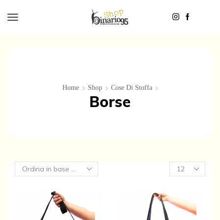
Home
Shop
Cose Di Stoffa
Borse
Products
per
page