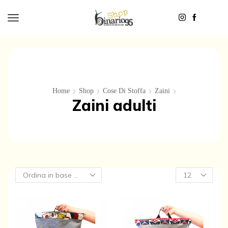
Home
Shop
Cose Di Stoffa
Zaini
Zaini adulti
Products
per
page