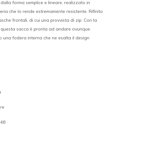
dalla forma semplice e lineare, realizzato in
ria che lo rende estremamente resistente. Rifinito
asche frontali, di cui una provvista di zip. Con la
e, questa sacca è pronta ad andare ovunque.
o una fodera interna che ne esalta il design
a
ere
×48