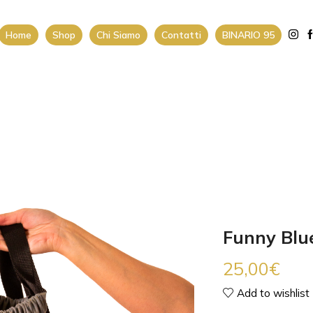
Home
Shop
Chi Siamo
Contatti
BINARIO 95
Funny Blu
25,00
€
Add to wishlist