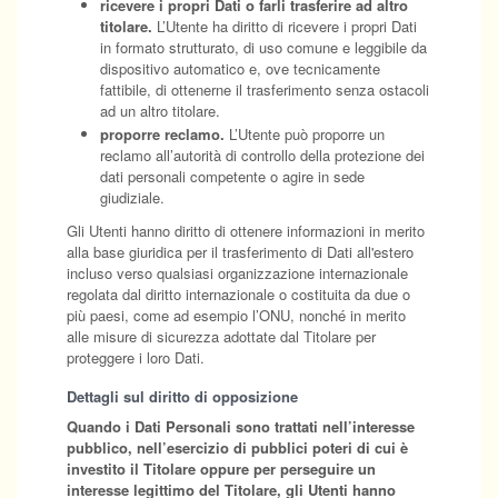
ricevere i propri Dati o farli trasferire ad altro
titolare.
L’Utente ha diritto di ricevere i propri Dati
in formato strutturato, di uso comune e leggibile da
dispositivo automatico e, ove tecnicamente
fattibile, di ottenerne il trasferimento senza ostacoli
ad un altro titolare.
proporre reclamo.
L’Utente può proporre un
reclamo all’autorità di controllo della protezione dei
dati personali competente o agire in sede
giudiziale.
Gli Utenti hanno diritto di ottenere informazioni in merito
alla base giuridica per il trasferimento di Dati all'estero
incluso verso qualsiasi organizzazione internazionale
regolata dal diritto internazionale o costituita da due o
più paesi, come ad esempio l’ONU, nonché in merito
alle misure di sicurezza adottate dal Titolare per
proteggere i loro Dati.
Dettagli sul diritto di opposizione
Quando i Dati Personali sono trattati nell’interesse
pubblico, nell’esercizio di pubblici poteri di cui è
investito il Titolare oppure per perseguire un
interesse legittimo del Titolare, gli Utenti hanno