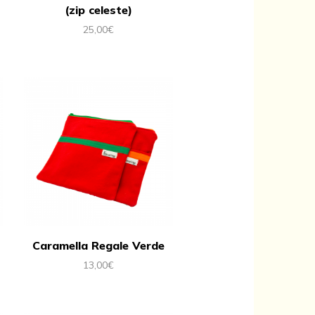
(zip celeste)
25,00
€
Caramella Regale Verde
13,00
€