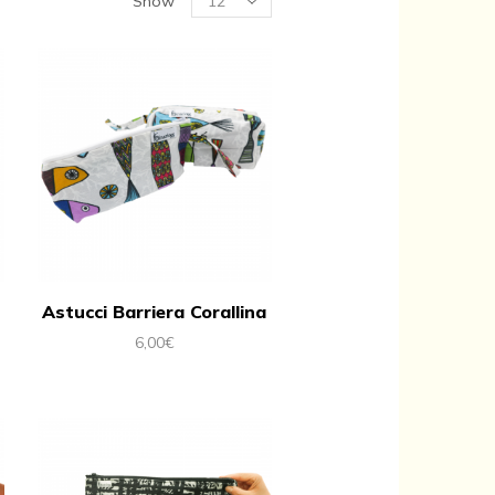
Show
per
page
Astucci Barriera Corallina
6,00
€