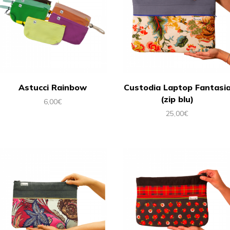
Astucci Rainbow
Custodia Laptop Fantasi
(zip blu)
6,00
€
25,00
€