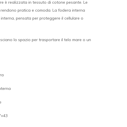
e è realizzata in tessuto di cotone pesante. Le
a rendono pratica e comoda. La fodera interna
interna, pensata per proteggere il cellulare o
lasciano lo spazio per trasportare il telo mare o un
ra
nterna
e
7×43