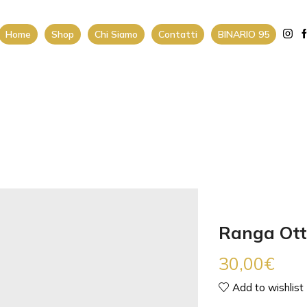
Home
Shop
Chi Siamo
Contatti
BINARIO 95
Ranga Ott
30,00
€
Add to wishlist