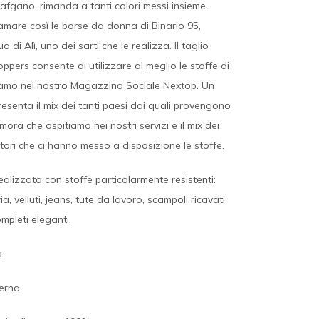
in afgano, rimanda a tanti colori messi insieme.
mare così le borse da donna di Binario 95,
ua di Alì, uno dei sarti che le realizza. Il taglio
oppers consente di utilizzare al meglio le stoffe di
niamo nel nostro Magazzino Sociale Nextop. Un
senta il mix dei tanti paesi dai quali provengono
ora che ospitiamo nei nostri servizi e il mix dei
tori che ci hanno messo a disposizione le stoffe.
alizzata con stoffe particolarmente resistenti:
a, velluti, jeans, tute da lavoro, scampoli ricavati
mpleti eleganti.
a
erna