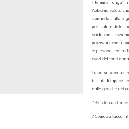
Il termine ‘ranga’, 
Abbiamo voluto chia
ispirandoci alla ling
particolare delle sh
riciclo che selezio
pachwork che rappre
le persone senza dim
cuori dei tanti dona
La borsa donna è re
tessuti di tappezzeri
dalle giacche dei co
? Rifinita con foder
? Comoda tasca int