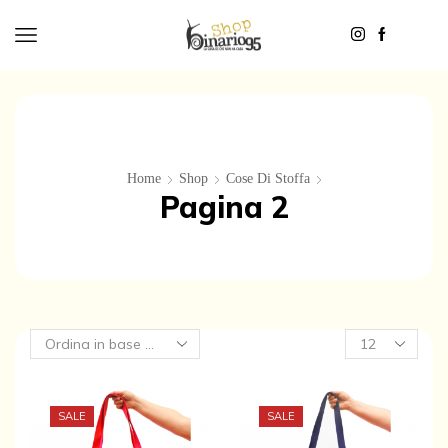
Home
Shop
Cose Di Stoffa
Pagina 2
Products
per
page
SALE
SALE