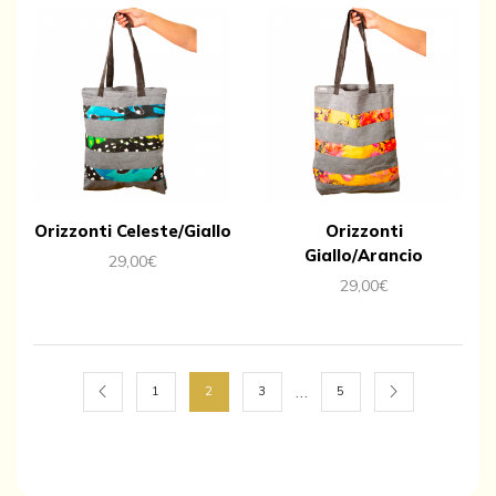
Orizzonti Celeste/Giallo
Orizzonti
Giallo/Arancio
29,00
€
29,00
€
…
1
2
3
5