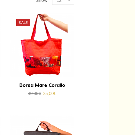
Show
per
page
SALE
Borsa Mare Corallo
30,00
€
25,00
€