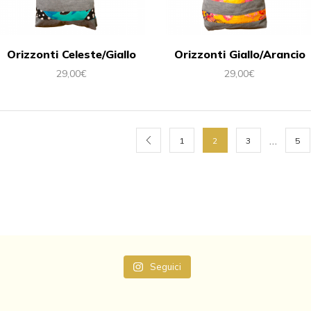
Orizzonti Celeste/Giallo
Orizzonti Giallo/Arancio
29,00
€
29,00
€
…
1
2
3
5
Seguici