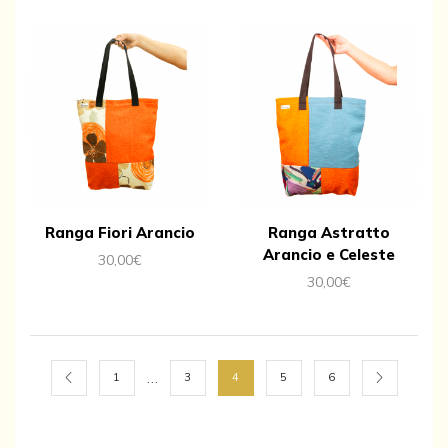
Ranga Fiori Arancio
Ranga Astratto
Arancio e Celeste
30,00
€
30,00
€
…
1
3
4
5
6